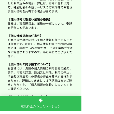
したお申込みの場合、弊社は、お問い合わせ対
応、特別割引その他サービスのご案内等でお客さ
ま個人情報を共有する場合があります。
【個人情報の取扱い業務の委託】
弊社は、事業運営上、業務の一部について、委託
を行うことがあります。
【個人情報提出の任意性】
お客さまが弊社に対して個人情報を提出すること
は任意です。ただし、個人情報を提出されない場
合には、弊社からの返信や サービスを実施ができ
ない場合がありますので、あらかじめご了承くだ
さい。
【個人情報の開示請求について】
お客様には、貴殿の個人情報の利用目的の通知、
開示、内容の訂正、追加又は削除、利用の停止、
消去及び第三者への提供の停止を要求する権利が
あります。詳細につきましては下記窓口までご連
絡いただくか、「
個人情報の取扱いについて
」を
ご確認ください。
【個人情報お問い合わせ窓口】
株式会社イーセル
〒733-0842 広島県広島市西区井口５丁目6-4
電気料金のシュミレーション
個人情報保護担当