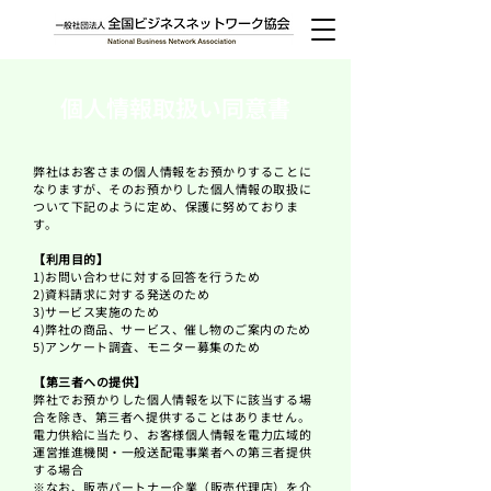
個人情報取扱い同意書
弊社はお客さまの個人情報をお預かりすることに
なりますが、そのお預かりした個人情報の取扱に
ついて下記のように定め、保護に努めておりま
す。
【利用目的】
1)お問い合わせに対する回答を行うため
2)資料請求に対する発送のため
3)サービス実施のため
4)弊社の商品、サービス、催し物のご案内のため
5)アンケート調査、モニター募集のため
【第三者への提供】
弊社でお預かりした個人情報を以下に該当する場
合を除き、第三者へ提供することはありません。
電力供給に当たり、お客様個人情報を電力広域的
運営推進機関・一般送配電事業者への第三者提供
する場合
※なお、販売パートナー企業（販売代理店）を介